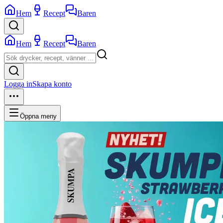
Hem
Recept
Baren
Hem
Recept
Baren
Logga in
Skapa konto
Öppna meny