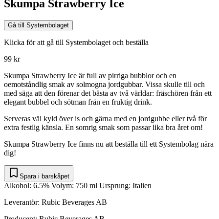
Skumpa
Strawberry Ice
Gå till Systembolaget
Klicka för att gå till Systembolaget och beställa
99 kr
Skumpa Strawberry Ice är full av pirriga bubblor och en
oemotståndlig smak av solmogna jordgubbar. Vissa skulle till och
med säga att den förenar det bästa av två världar: fräschören från ett
elegant bubbel och sötman från en fruktig drink.
Serveras väl kyld över is och gärna med en jordgubbe eller två för
extra festlig känsla. En somrig smak som passar lika bra året om!
Skumpa Strawberry Ice finns nu att beställa till ett Systembolag nära
dig!
Spara i barskåpet
Alkohol:
6.5
% Volym:
750
ml Ursprung:
Italien
Leverantör
:
Rubic Beverages AB
Producent
:
Rubic Beverages AB